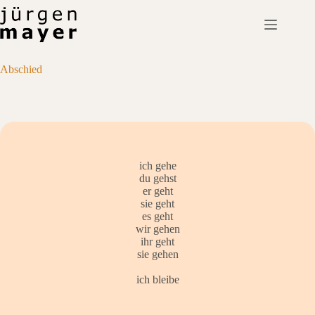
Skip
to
content
Abschied
ich gehe
du gehst
er geht
sie geht
es geht
wir gehen
ihr geht
sie gehen
ich bleibe